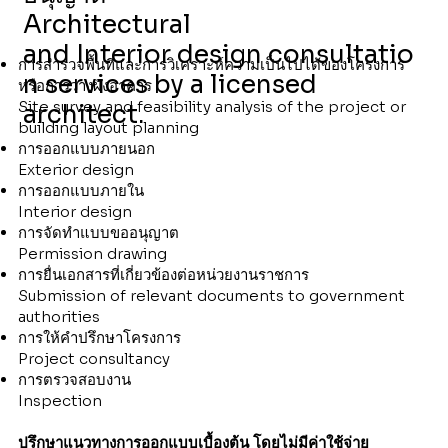
Architectural
and Interior design consultatio
การสำรวจพื้นที่และการวิเคราะห์ความเป็นไปได้ของโครงการ
n services by a licensed
หรือการวางผังอาคาร
Site survey and feasibility analysis of the project or
architect.
building layout planning
การออกแบบภายนอก
Exterior design
การออกแบบภายใน
Interior design
การจัดทำแบบขออนุญาต
Permission drawing
การยื่นเอกสารที่เกี่ยวข้องต่อหน่วยงานราชการ
Submission of relevant documents to government
authorities
การให้คำปรึกษาโครงการ
Project consultancy
การตรวจสอบงาน
Inspection
ปรึกษาแนวทางการออกแบบเบื้องต้น โดยไม่มีค่าใช้จ่าย